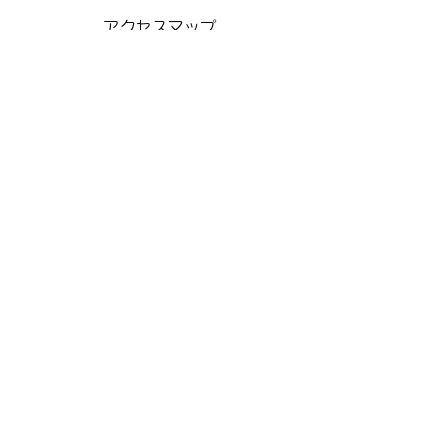
アクセスマップ
当店について
商品一覧
お問合わせ
​よくある質問
オーダー方法
​オーダー事例
リフォーム方法
リフォーム事例