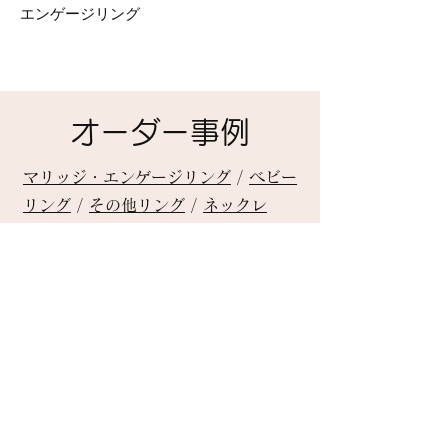
エンゲージリング
オーダー事例
マリッジ・エンゲージリング
/
ベビー
リング
/
その他リング
/
ネックレ
ス・ペンダントトップ
/
ブレスレット
/
ピアス
/
その他オーダー事例
nas-jewelry
Home