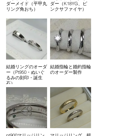
ダーメイド（平甲丸
ダー（K18YG、ピ
リング角おち）
ンクサファイヤ）
結婚リングのオーダ
結婚指輪と婚約指輪
ー（Pt950・ぬいぐ
のオーダー製作
るみの刻印・誕生
石）
pt900マリッジリン
マリッジリング 槌