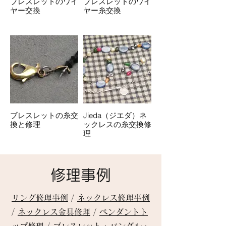
ブレスレットのワイ
ブレスレットのワイ
ヤー交換
ヤー糸交換
ブレスレットの糸交
Jieda（ジエダ）ネ
換と修理
ックレスの糸交換修
理
修理事例
リング修理事例
/
ネックレス修理事例
/
ネックレス金具修理
/
ペンダントト