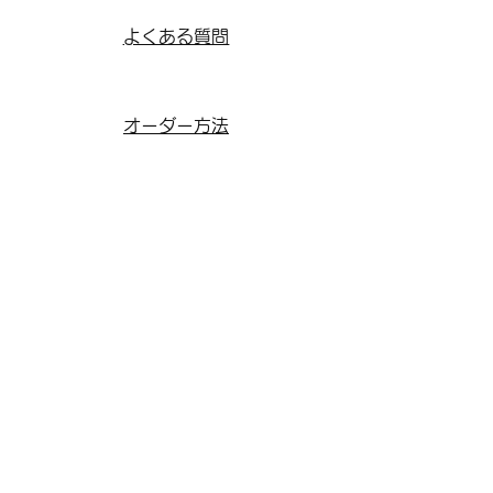
​よくある質問
オーダー方法
​オーダー事例
リフォーム方法
リフォーム事例
修理方法
修理事例
​お客様の声